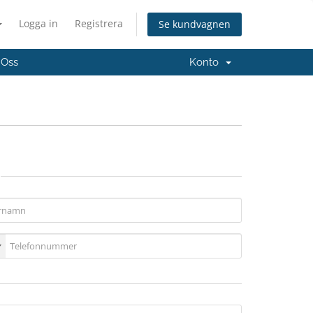
Logga in
Registrera
Se kundvagnen
 Oss
Konto