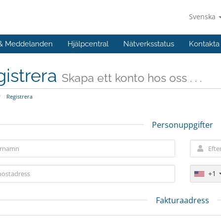
Svenska
 & Meddelanden
Hjälpcentral
Nätverksstatus
Kontakta
istrera
Skapa ett konto hos oss . . .
Registrera
Personuppgifter
+1
Fakturaadress