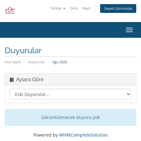
Türkçe
Giriş
Kayıt
Sepeti Görüntüle
Gezi
değiş
Duyurular
Ana Sayfa
Duyurular
Ağu 2026
Aylara Göre
Görüntülenecek duyuru yok
Powered by
WHMCompleteSolution